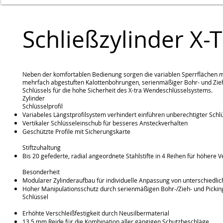
Schließzylinder X-
Neben der komfortablen Bedienung sorgen die variablen Sperrflächen mit
mehrfach abgestuften Kalottenbohrungen, serienmäßiger Bohr- und Zieh
Schlüssels für die hohe Sicherheit des X-tra Wendeschlüsselsystems.
Zylinder
Schlüsselprofil
Variabeles Längstprofilsystem verhindert einführen unberechtigter Schl
Vertikaler Schlüsseleinschub für besseres Ansteckverhalten
Geschützte Profile mit Sicherungskarte
Stiftzuhaltung
Bis 20 gefederte, radial angeordnete Stahlstifte in 4 Reihen für höhere 
Besonderheit
Modularer Zylinderaufbau für individuelle Anpassung von unterschiedlic
Hoher Manipulationsschutz durch serienmäßigen Bohr-/Zieh- und Pickin
Schlüssel
Erhöhte Verschleißfestigkeit durch Neusilbermaterial
13,5 mm Reide für die Kombination aller gängigen Schutzbeschläge