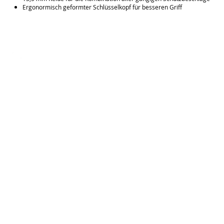
Ergonormisch geformter Schlüsselkopf für besseren Griff
Zentrale
Call
T: +43 (1) 470 76 71
Gentzgasse 2,
F:
+43 (1) 470 76 72
1180 Wien,
M: +43 0676/39 55 223
Österreich