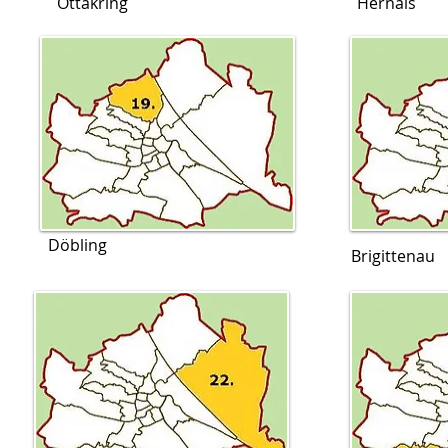
Ottakring
Hernals
Döbling
Brigittenau