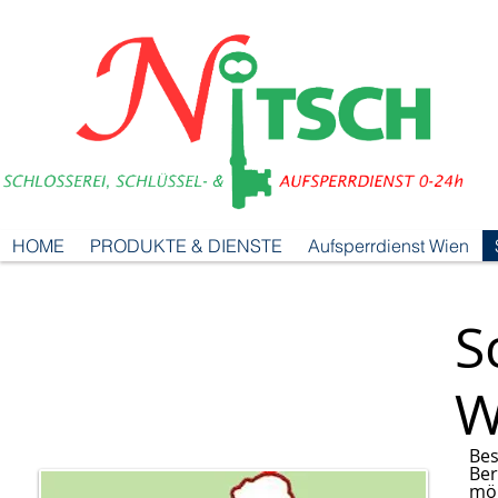
HOME
PRODUKTE & DIENSTE
Aufsperrdienst Wien
S
W
Be
Ber
mög