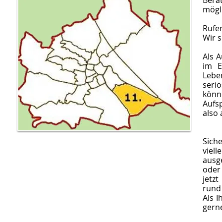
Bera
mögli
Rufen
Wir s
Als 
im E
Lebe
seri
könn
Aufs
also 
Siche
viel
ausg
oder
jetz
rund
Als I
gerne