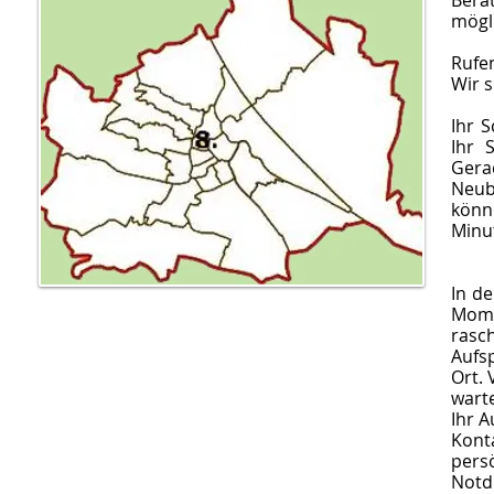
Bera
mögli
Rufen
Wir s
Ihr 
Ihr 
Gera
Neub
könn
Minut
In de
Mome
rasch
Aufs
Ort.
warte
Ihr A
Kont
pers
Notd