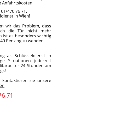
e Anfahrtskosten.
: 01/470 76 71.
ldienst in Wien!
en wir das Problem, dass
uch die Tür nicht mehr
n ist es besonders wichtig
1140 Penzing zu wenden.
g als Schlüsseldienst in
e Situationen jederzeit
itarbeiter 24 Stunden am
gs!
 kontaktieren sie unsere
ien
76 71
​Öffnungszeiten
Mo-Do 08.00 - 18.00 Uhr
Freitag Winterzeit 08.00-13.30 Uhr