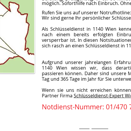
möglich. Soforthilfe nach Einbruch. Ohn
Rufen Sie uns auf unserer Notrufhotline
Wir sind gerne Ihr persönlicher Schlüsse
Als Schlüsseldienst in 1140 Wien kenn
nach einem bereits erfolgten Einbr
versperrbar ist. In diesen Notsituatione
sich rasch an einen Schlüsseldienst in 
Aufgrund unserer jahrelangen Erfahrun
1140 Wien wissen wir, dass derartig
passieren können. Daher sind unsere M
Tag und 365 Tage im Jahr für Sie unterwe
Wenn sie uns nicht erreichen können
Partner Firma
Schlüsseldienst-Expert W
Notdienst-Nummer: 01/470 
Kontakt
Call
office@nitsch.eu
T: +43 (1) 470 76 71