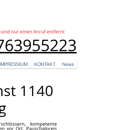
 sind nur einen Anruf entfernt
763955223
IMPRESSIUM
KONTAKT
News
nst 1140
g
schlössern, kompetente
ten vor Ort, Pauschalpreis