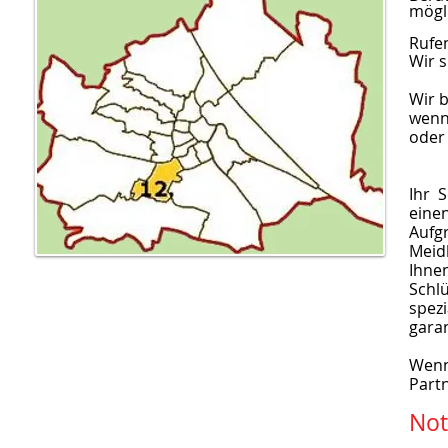
mögli
Rufen
Wir s
Wir b
wenn
oder 
Ihr 
einen
Aufg
Meid
Ihnen
Schl
spezi
garan
Wenn
Part
Not