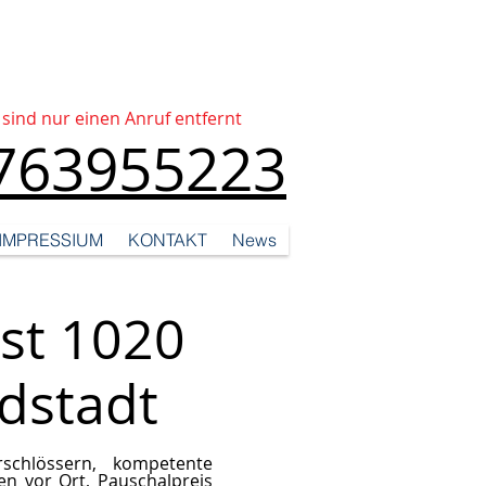
 sind nur einen Anruf entfernt
763955223
IMPRESSIUM
KONTAKT
News
st 1020
dstadt
schlössern, kompetente
ten vor Ort, Pauschalpreis