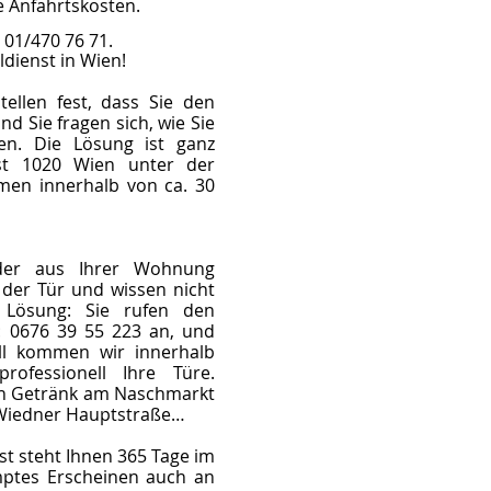
e Anfahrtskosten.
: 01/470 76 71.
ldienst in Wien!
tellen fest, dass Sie den
 Sie fragen sich, wie Sie
n. Die Lösung ist ganz
nst 1020 Wien unter der
en innerhalb von ca. 30
der aus Ihrer Wohnung
r der Tür und wissen nicht
 Lösung: Sie rufen den
: 0676 39 55 223 an, und
ll kommen wir innerhalb
ofessionell Ihre Türe.
in Getränk am Naschmarkt
r Wiedner Hauptstraße…
st steht Ihnen 365 Tage im
mptes Erscheinen auch an